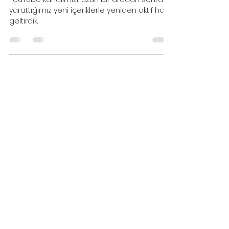
Kanalımızda Yayında!
YouTube kanalımızı, uzun bir aradan sonra
yarattığımız yeni içeriklerle yeniden aktif hale
geltirdik.