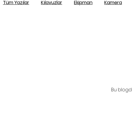
Tüm Yazılar
Kılavuzlar
Ekipman
Kamera
Drone
Haber
Fotoğraf Yarışması
Kitap
Bu blogda