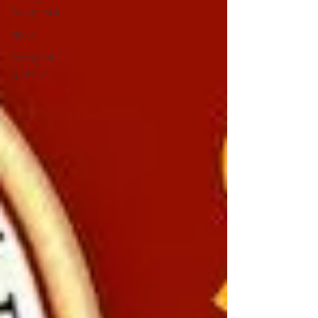
Yarışması
Kitap
Fotoğraf
İşleme