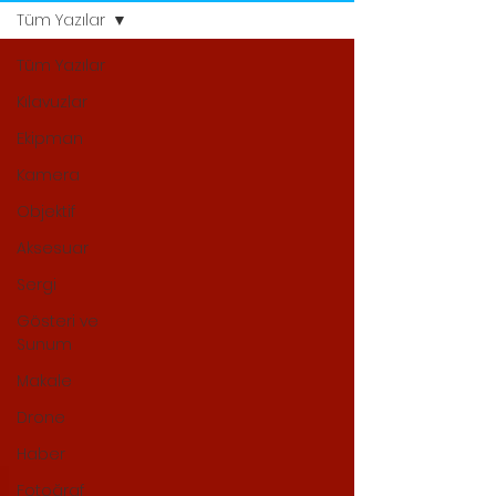
Tüm Yazılar
Tüm Yazılar
Kılavuzlar
Ekipman
Kamera
Objektif
Aksesuar
Sergi
Gösteri ve
Sunum
Makale
Drone
Haber
Fotoğraf