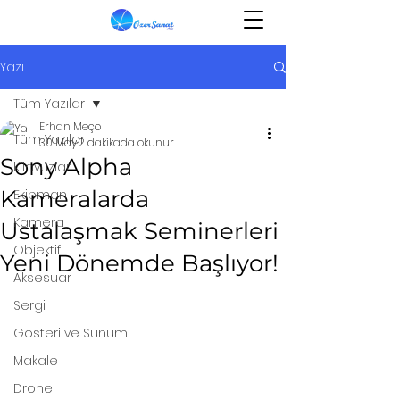
Yazı
Tüm Yazılar
Erhan Meço
Tüm Yazılar
30 May
2 dakikada okunur
Sony Alpha
Kılavuzlar
Kameralarda
Ekipman
Kamera
Ustalaşmak Seminerleri
Objektif
Yeni Dönemde Başlıyor!
Aksesuar
Sergi
Gösteri ve Sunum
Makale
Drone