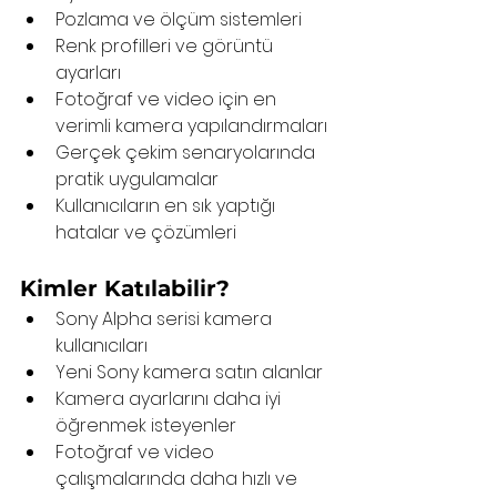
Pozlama ve ölçüm sistemleri
Renk profilleri ve görüntü 
ayarları
Fotoğraf ve video için en 
verimli kamera yapılandırmaları
Gerçek çekim senaryolarında 
pratik uygulamalar
Kullanıcıların en sık yaptığı 
hatalar ve çözümleri
Kimler Katılabilir?
Sony Alpha serisi kamera 
kullanıcıları
Yeni Sony kamera satın alanlar
Kamera ayarlarını daha iyi 
öğrenmek isteyenler
Fotoğraf ve video 
çalışmalarında daha hızlı ve 