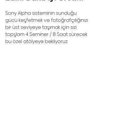
Sony Alpha sisteminin sunduğu 
gücü keşfetmek ve fotoğrafçılığınızı 
bir üst seviyeye taşımak için sizi 
topşlam 4 Seminer / 8 Saat sürecek 
bu özel atölyeye bekliyoruz.
📅 
Tarih:
 Eylül 2026 (Ayrıntılı olarak 
planlanacaktır.) 🕒 
Saat:
 19:00
📍 
Yer:
 Özer Sanat 👨‍🏫 
Eğitmen:
Erhan Meço
Kontenjan sınırlıdır.
 Erken kayıt 
yaptırmayı unutmayın.