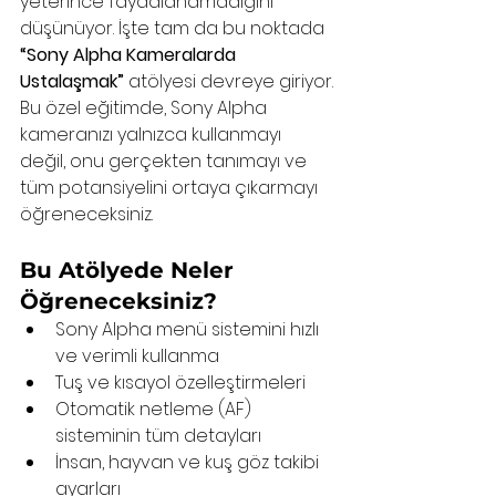
yeterince faydalanamadığını 
düşünüyor. İşte tam da bu noktada 
“Sony Alpha Kameralarda 
Ustalaşmak”
 atölyesi devreye giriyor.
Bu özel eğitimde, Sony Alpha 
kameranızı yalnızca kullanmayı 
değil, onu gerçekten tanımayı ve 
tüm potansiyelini ortaya çıkarmayı 
öğreneceksiniz.
Bu Atölyede Neler 
Öğreneceksiniz?
Sony Alpha menü sistemini hızlı 
ve verimli kullanma
Tuş ve kısayol özelleştirmeleri
Otomatik netleme (AF) 
sisteminin tüm detayları
İnsan, hayvan ve kuş göz takibi 
ayarları