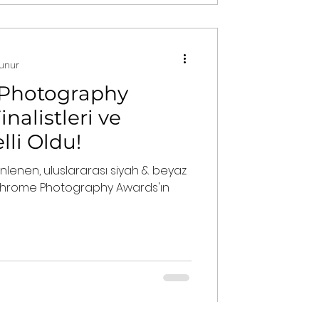
kunur
Photography
nalistleri ve
lli Oldu!
enlenen, uluslararası siyah & beyaz
chrome Photography Awards'ın