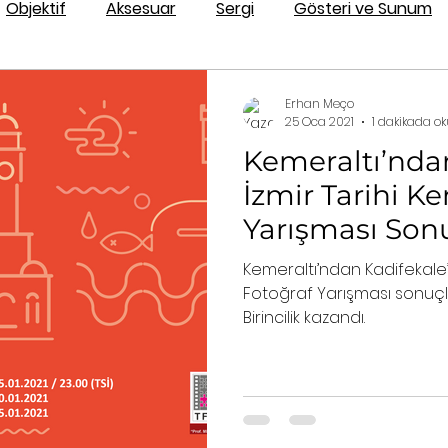
Objektif
Aksesuar
Sergi
Gösteri ve Sunum
Fotoğraf İşleme
Erhan Meço
25 Oca 2021
1 dakikada o
Kemeraltı’ndan
İzmir Tarihi K
Yarışması Son
Kemeraltı’ndan Kadifekale’y
Fotoğraf Yarışması sonuçla
Birincilik kazandı.