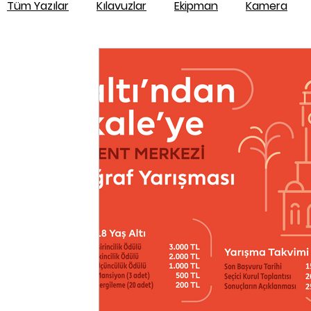
Tüm Yazılar
Kılavuzlar
Ekipman
Kamera
Drone
Haber
Fotoğraf Yarışması
Kitap