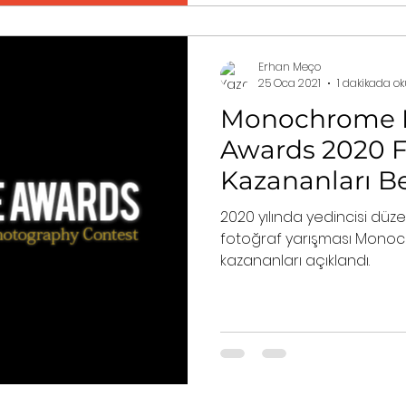
Erhan Meço
25 Oca 2021
1 dakikada o
Monochrome 
Awards 2020 Fi
Kazananları Be
2020 yılında yedincisi düz
fotoğraf yarışması Mono
kazananları açıklandı.