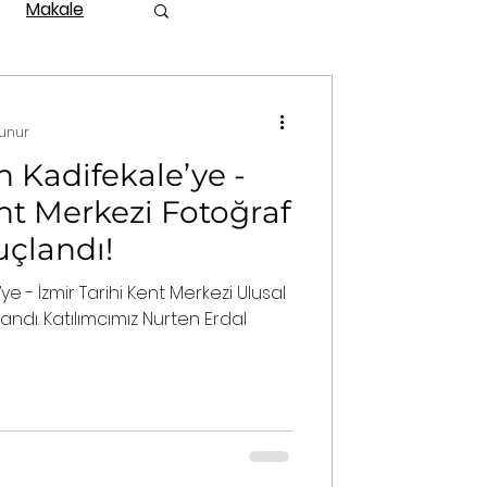
Makale
kunur
 Kadifekale’ye -
ent Merkezi Fotoğraf
uçlandı!
e - İzmir Tarihi Kent Merkezi Ulusal
ndı. Katılımcımız Nurten Erdal